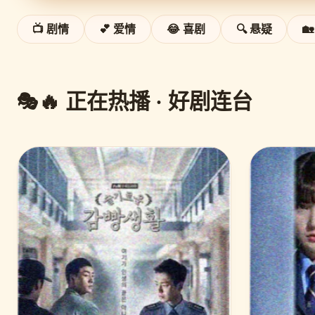
📺 剧情
💕 爱情
😂 喜剧
🔍 悬疑

🔥 正在热播 · 好剧连台