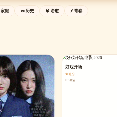
 家庭
📜 历史
🧠 治愈
⚡ 青春
好戏开场
⭐ 8.9
HD高清