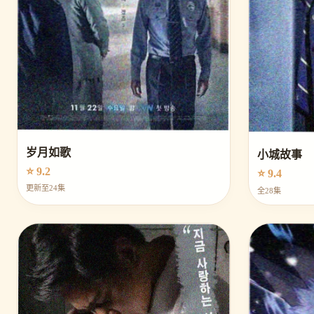
岁月如歌
小城故事
⭐ 9.2
⭐ 9.4
更新至24集
全28集